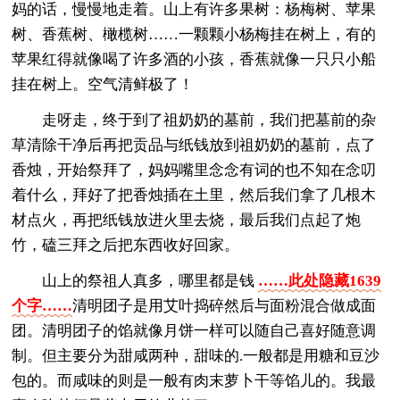
妈的话，慢慢地走着。山上有许多果树：杨梅树、苹果
树、香蕉树、橄榄树……一颗颗小杨梅挂在树上，有的
苹果红得就像喝了许多酒的小孩，香蕉就像一只只小船
挂在树上。空气清鲜极了！
走呀走，终于到了祖奶奶的墓前，我们把墓前的杂
草清除干净后再把贡品与纸钱放到祖奶奶的墓前，点了
香烛，开始祭拜了，妈妈嘴里念念有词的也不知在念叨
着什么，拜好了把香烛插在土里，然后我们拿了几根木
材点火，再把纸钱放进火里去烧，最后我们点起了炮
竹，磕三拜之后把东西收好回家。
山上的祭祖人真多，哪里都是钱
……此处隐藏1639
个字……
清明团子是用艾叶捣碎然后与面粉混合做成面
团。清明团子的馅就像月饼一样可以随自己喜好随意调
制。但主要分为甜咸两种，甜味的.一般都是用糖和豆沙
包的。而咸味的则是一般有肉末萝卜干等馅儿的。我最