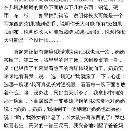
在几碗热腾腾的面条下面放以下几种东西：钢笔、硬
币、布、纸……如果抽到钢笔，说明你长大可能是一个
写东西的;如果抽到硬币，说明你长大可能 很有钱;如果
抽到布，说明你长大可能做裁缝;如果抽到纸，说;明你长
大可能是一个设计师……
听起来还挺有趣嘛!我请求奶奶让我也玩一次，奶奶
答应了。第二天，我早早的起了床，来到餐桌前一看，
桌上已经摆了五碗冒着热气的西红柿鸡蛋面了。奶奶笑
眯眯地看着我，说：“选一碗吧!”我 犹豫了一下，心想：
选哪一碗呢?我可真想长对透视眼，看看每一碗下面各放
着什么。唉，没办法，只好由天听令了。我拿起中间的
那一碗面，下面居然是一支英雄牌钢笔!我惊奇地对奶奶
说：“奶奶 ，奶奶，我抽到了一支钢笔!”奶奶也高兴的
说：“哟，我孙女有出息了，长大能去写东西的了!”我也
欣喜若狂，高兴的一蹦三尺高。我兴奋地叫醒了爸爸妈