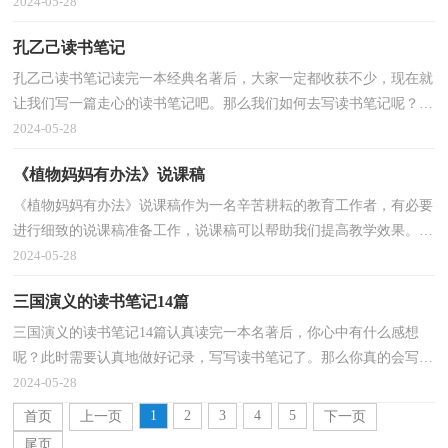
读书笔记而烦恼吧，以下是小编整理的匆匆的读书笔记...
2024-05-28
孔乙己读书笔记
孔乙己读书笔记读完一本经典名著后，大家一定都收获不少，现在就
让我们写一篇走心的读书笔记吧。那么我们如何去写读书笔记呢？以
下是小编精心整理的孔乙己读书笔记，欢迎阅读与收藏...
2024-05-28
《植物妈妈有办法》说课稿
《植物妈妈有办法》说课稿作为一名辛苦耕耘的教育工作者，有必要
进行细致的说课稿准备工作，说课稿可以帮助我们提高教学效果。那
么说课稿应该怎么写才合适呢？下面是小编精心整理...
2024-05-28
三国演义的读书笔记14篇
三国演义的读书笔记14篇认真读完一本名著后，你心中有什么感想
呢？此时需要认真地做好记录，写写读书笔记了。那么你真的会写读
书笔记吗？下面是小编为大家收集的三国演义的读书笔记...
2024-05-28
1
2
3
4
5
首页
上一页
下一页
尾页