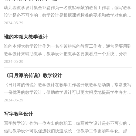
幼儿园教学设计集合15篇作为一名默默奉献的教育工作者，编写教学
设计是必不可少的，教学设计是根据课程标准的要求和教学对象的特
点，将教学诸要素有序安排，确定合适的教学方案的设...
2024-05-29
谁的本领大教学设计
谁的本领大教学设计作为一名辛苦耕耘的教育工作者，通常需要用到
教学设计来辅助教学，教学设计把教学各要素看成一个系统，分析教
学问题和需求，确立解决的程序纲要，使教学效果最优化...
2024-05-29
《日月潭的传说》教学设计
《日月潭的传说》教学设计在教学工作者开展教学活动前，常常要写
一份优秀的教学设计，借助教学设计可以更大幅度地提高学生各方面
的能力，从而使学生获得良好的发展。那么写教学设...
2024-05-29
写字教学设计
写字教学设计作为一位杰出的教职工，编写教学设计是必不可少的，
借助教学设计可以促进我们快速成长，使教学工作更加科学化。那要