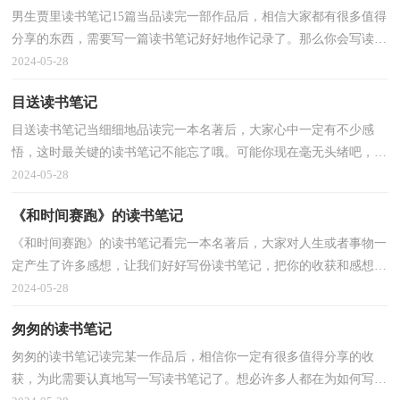
男生贾里读书笔记15篇当品读完一部作品后，相信大家都有很多值得
分享的东西，需要写一篇读书笔记好好地作记录了。那么你会写读书
笔记吗？以下是小编帮大家整理的男生贾里读书笔记...
2024-05-28
目送读书笔记
目送读书笔记当细细地品读完一本名著后，大家心中一定有不少感
悟，这时最关键的读书笔记不能忘了哦。可能你现在毫无头绪吧，下
面是小编整理的目送读书笔记，供大家参考借鉴，希望可以...
2024-05-28
《和时间赛跑》的读书笔记
《和时间赛跑》的读书笔记看完一本名著后，大家对人生或者事物一
定产生了许多感想，让我们好好写份读书笔记，把你的收获和感想记
录下来吧。怎样写读书笔记才能避免写成“流水账”...
2024-05-28
匆匆的读书笔记
匆匆的读书笔记读完某一作品后，相信你一定有很多值得分享的收
获，为此需要认真地写一写读书笔记了。想必许多人都在为如何写好