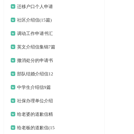
选15篇)
迁移户口个人申请
书
社区介绍信(15篇)
调动工作申请书汇
编八篇
英文介绍信集锦7篇
撤消处分的申请书
部队结婚介绍信12
篇
中学生介绍信9篇
社保办理单位介绍
信(集锦15篇)
给老婆的道歉信精
选15篇
给老板的道歉信(15