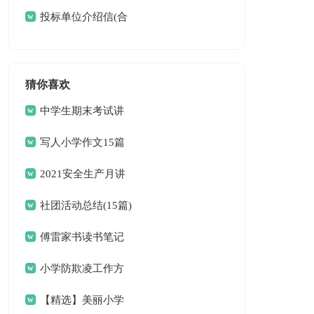
篇)
投标单位介绍信(合
集15篇)
猜你喜欢
中学生期末考试讲
话稿
写人小学作文15篇
2021安全生产月讲
话稿（精选5篇）
社团活动总结(15篇)
傅雷家书读书笔记
(合集15篇)
小学防欺凌工作方
案
【精选】美丽小学