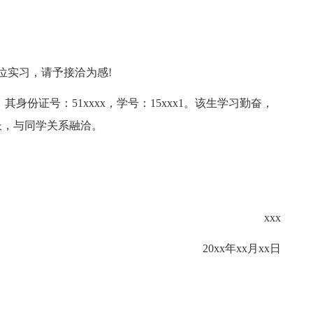
单位实习，请予接洽为感!
，其身份证号：51xxxx，学号：15xxx1。该生学习勤奋，
长，与同学关系融洽。
xxx
20xx年xx月xx日