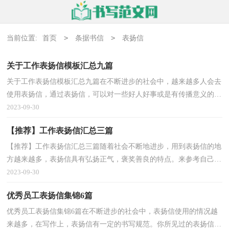
>
>
当前位置:
首页
条据书信
表扬信
关于工作表扬信模板汇总九篇
关于工作表扬信模板汇总九篇在不断进步的社会中，越来越多人会去
使用表扬信，通过表扬信，可以对一些好人好事或是有传播意义的事
迹进行表彰。还是对表扬信一筹莫展吗？下面是小编帮...
2023-09-30
【推荐】工作表扬信汇总三篇
【推荐】工作表扬信汇总三篇随着社会不断地进步，用到表扬信的地
方越来越多，表扬信具有弘扬正气，褒奖善良的特点。来参考自己需
要的表扬信吧！以下是小编整理的工作表扬信5篇，欢迎...
2023-09-30
优秀员工表扬信集锦6篇
优秀员工表扬信集锦6篇在不断进步的社会中，表扬信使用的情况越
来越多，在写作上，表扬信有一定的书写规范。你所见过的表扬信是