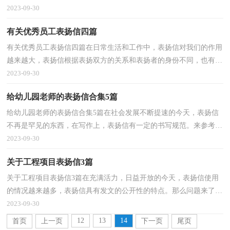
什么样的呢？以下是小编精心整理的优秀员工表扬信6篇...
2023-09-30
有关优秀员工表扬信四篇
有关优秀员工表扬信四篇在日常生活和工作中，表扬信对我们的作用
越来越大，表扬信根据表扬双方的关系和表扬者的身份不同，也有着
不同的种类。为了让您在写表扬信中更加简单方便，下...
2023-09-30
给幼儿园老师的表扬信合集5篇
给幼儿园老师的表扬信合集5篇在社会发展不断提速的今天，表扬信
不再是罕见的东西，在写作上，表扬信有一定的书写规范。来参考自
己需要的表扬信吧！下面是小编精心整理的给幼儿园老...
2023-09-30
关于工程项目表扬信3篇
关于工程项目表扬信3篇在充满活力，日益开放的今天，表扬信使用
的情况越来越多，表扬信具有发文的公开性的特点。那么问题来了，
到底应如何写一份恰当的表扬信呢？下面是小编精心整理...
2023-09-30
12
13
14
首页
上一页
下一页
尾页