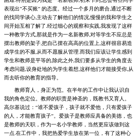
困难.特别是因为我是一名新教师,初来乍到,总会有些同学
表现出”不买账” 的态度。经过一个多月的磨合,通过不断
的找同学谈心,主动去了解他们的情况,慢慢的我和学生之
间开始互相了解了.经过细心的观察和实践,我发现了这样
一种教学方式,那就是作为一名新教师,对等学生不应总是
摆出教师的架子,把自己摆在高高的位置上,这样很容易造
成学生的不服,从而不愿服从管理.而我们应该让学生感到
学生和教师是平等的,除此之外,我们要多从学生的角度去
考虑问题,设身处地的为学生着想,这样他们才能接受你,从
而去听你的教育的指导。
教师育人，身正为范。在半年的工作中让我认识自
我的角色定位。教师的职责是神圣的，既教书又育人。
高尔基说过：“谁不爱孩子，孩子就不爱他，只有爱孩子
的人，才能教育孩子”。爱孩子是教师应具备的美德，也
是教师的天职，作为一名小学教师，当然更应该做到这
一点.在工作中，我把热爱学生放在第一位，有了这种心