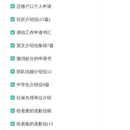
选15篇)
迁移户口个人申请
书
社区介绍信(15篇)
调动工作申请书汇
编八篇
英文介绍信集锦7篇
撤消处分的申请书
部队结婚介绍信12
篇
中学生介绍信9篇
社保办理单位介绍
信(集锦15篇)
给老婆的道歉信精
选15篇
给老板的道歉信(15