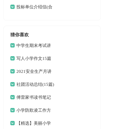
篇)
投标单位介绍信(合
集15篇)
猜你喜欢
中学生期末考试讲
话稿
写人小学作文15篇
2021安全生产月讲
话稿（精选5篇）
社团活动总结(15篇)
傅雷家书读书笔记
(合集15篇)
小学防欺凌工作方
案
【精选】美丽小学